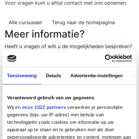
Voor vragen kunt u altijd contact met ons opnemen.
Alle cursussen
Terug naar de homepagina
Meer informatie?
Heeft u vragen of wilt u de mogelijkheden bespreken?
Neem contact met ons op voor meer informatie.
Of ga naar onze contactpagina en vul ons formulier in.
bel 0413-265115
info@emschool.nl
Toestemming
Details
Advertentie-instellingen
Ov
Vraag offerte aan
Directe links
Verantwoord gebruik van uw gegevens
Wij en
onze 1022 partners
verwerken je persoonlijke
Alle cursussen
gegevens (bijv. uw IP-adres) met behulp van
Cursus agenda
technologieën zoals cookies om informatie op uw
Algemene voorwaarden
apparaat op te slaan en te gebruiken met als doel
Meer informatie
gepersonaliseerde advertenties en content, metingen aan