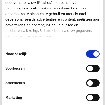
Vraag offerte aan
gegevens (bijv. uw IP-adres) met behulp van
technologieën zoals cookies om informatie op uw
Directe links
apparaat op te slaan en te gebruiken met als doel
Alle cursussen
gepersonaliseerde advertenties en content, metingen aan
Cursus agenda
advertenties en content, inzicht in publiek en
Algemene voorwaarden
productontwikkeling. U kunt kiezen wie uw gegevens
gebruikt en met welke doelen.
Meer informatie
Als u het toestaat, willen we ook graag:
Toestemmingsselectie
Nieuws
Noodzakelijk
Informatie verzamelen over uw geografische
Incompany training
locatie, die tot een paar meter nauwkeurig kan zijn
Contact informatie
Uw apparaat identificeren door het actief te
Voorkeuren
scannen op specifieke eigenschappen (fingerprinting)
Loopkantstraat 2-E
Lees meer over hoe uw persoonlijke gegevens worden
5405 NB UDEN
Statistieken
verwerkt en stel uw voorkeuren in het
detailgedeelte
in.
Tel:
0413-265115
U kunt uw toestemming op elk moment wijzigen of
E-mail:
info@emschool.nl
intrekken in de Cookieverklaring.
Marketing
volg ons