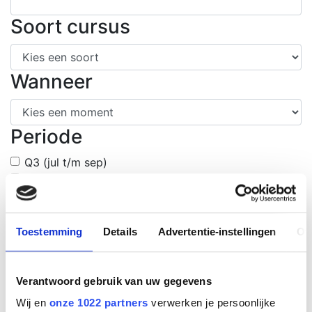
Soort cursus
Wanneer
Periode
Q3 (jul t/m sep)
Q4 (okt t/m dec)
Meer informatie?
Heeft u vragen of wilt u de mogelijkheden bespreken?
Toestemming
Details
Advertentie-instellingen
Ov
Neem contact met ons op voor meer informatie.
Of ga naar onze contactpagina en vul ons formulier in.
Verantwoord gebruik van uw gegevens
bel 0413-265115
info@emschool.nl
Wij en
onze 1022 partners
verwerken je persoonlijke