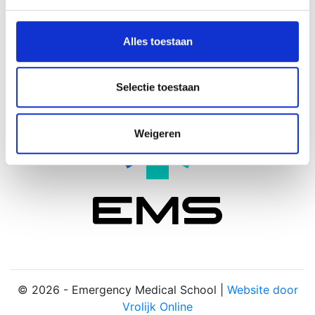
We gebruiken cookies om content en advertenties te
Facebook
personaliseren, om functies voor social media te bieden
Linkedin
en om ons websiteverkeer te analyseren. Ook delen we
Alles toestaan
X
informatie over uw gebruik van onze site met onze
Instagram
partners voor social media, adverteren en analyse. Deze
partners kunnen deze gegevens combineren met andere
Selectie toestaan
informatie die u aan ze heeft verstrekt of die ze hebben
verzameld op basis van uw gebruik van hun services.
Weigeren
© 2026 - Emergency Medical School |
Website door
Vrolijk Online