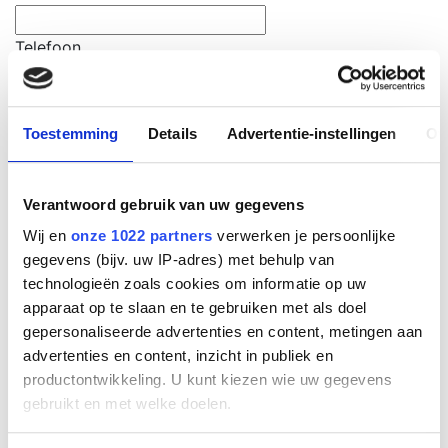
Telefoon
E-mailadres
Toestemming
Details
Advertentie-instellingen
Ov
Bericht
*
Verantwoord gebruik van uw gegevens
Wij en
onze 1022 partners
verwerken je persoonlijke
gegevens (bijv. uw IP-adres) met behulp van
technologieën zoals cookies om informatie op uw
apparaat op te slaan en te gebruiken met als doel
Meer informatie?
gepersonaliseerde advertenties en content, metingen aan
advertenties en content, inzicht in publiek en
Heeft u vragen of wilt u de mogelijkheden bespreken?
productontwikkeling. U kunt kiezen wie uw gegevens
Neem contact met ons op voor meer informatie.
gebruikt en met welke doelen.
Of ga naar onze contactpagina en vul ons formulier in.