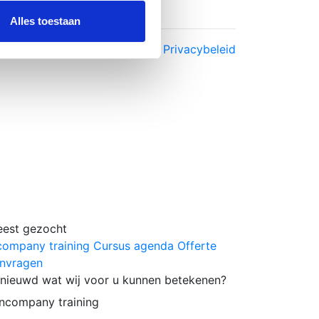
ze partners voor social
nformatie die u aan ze heeft
Alles toestaan
ne voorwaarden
Cookiebeleid
Privacybeleid
est gezocht
company training
Cursus agenda
Offerte
nvragen
nieuwd wat wij voor u kunnen betekenen?
Incompany training