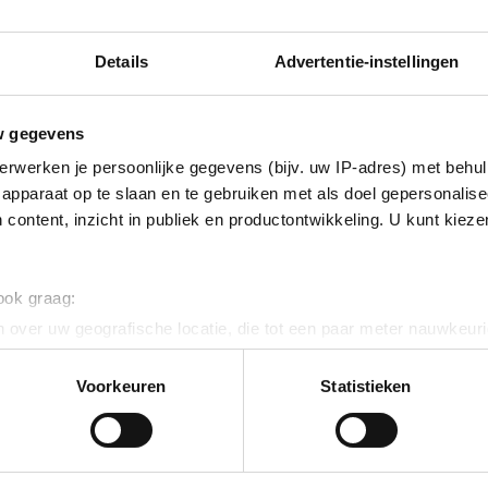
rmulier in.
Vraag offerte aan
Details
Advertentie-instellingen
ecte links
Meer informati
w gegevens
cursussen
Nieuws
s agenda
Incompany training
erwerken je persoonlijke gegevens (bijv. uw IP-adres) met behul
ene voorwaarden
apparaat op te slaan en te gebruiken met als doel gepersonalise
 content, inzicht in publiek en productontwikkeling. U kunt kiez
 ook graag:
 over uw geografische locatie, die tot een paar meter nauwkeuri
eren door het actief te scannen op specifieke eigenschappen (fing
onlijke gegevens worden verwerkt en stel uw voorkeuren in he
Voorkeuren
Statistieken
jzigen of intrekken in de Cookieverklaring.
ent en advertenties te personaliseren, om functies voor social