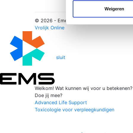
websiteverkeer te analyseren
media, adverteren en analys
Weigeren
verstrekt of die ze hebben v
© 2026 - Emergency Medical School |
Web
Vrolijk Online
sluit
Welkom!
Wat kunnen wij voor u betekenen?
Doe jij mee?
Advanced Life Support
Toxicologie voor verpleegkundigen