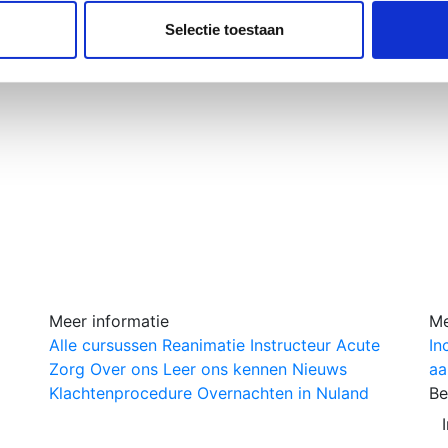
. Ook delen we informatie over uw gebruik van onze site met on
e. Deze partners kunnen deze gegevens combineren met andere i
Selectie toestaan
erzameld op basis van uw gebruik van hun services.
site door
Algeme
Meer informatie
Me
Alle cursussen
Reanimatie
Instructeur
Acute
In
Zorg
Over ons
Leer ons kennen
Nieuws
aa
Klachtenprocedure
Overnachten in Nuland
Be