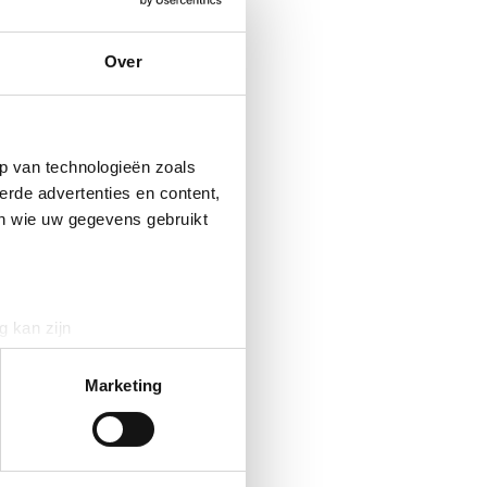
Over
e
volg ons
Facebook
Linkedin
p van technologieën zoals
X
erde advertenties en content,
Instagram
en wie uw gegevens gebruikt
g kan zijn
erprinting)
t
detailgedeelte
in. U kunt uw
Marketing
 media te bieden en om ons