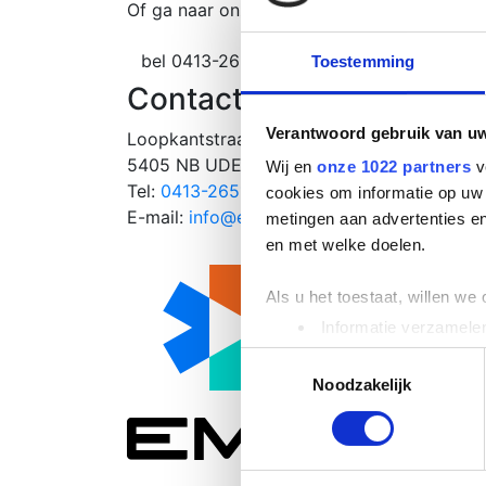
Of ga naar onze contactpagina en vul ons fo
bel 0413-265115
info@emschool.nl
Toestemming
Contact informatie
Dir
Verantwoord gebruik van u
Loopkantstraat 2-E
Alle 
5405 NB UDEN
Cursu
Wij en
onze 1022 partners
v
Tel:
0413-265115
Algem
cookies om informatie op uw 
E-mail:
info@emschool.nl
metingen aan advertenties en
en met welke doelen.
Als u het toestaat, willen we
Informatie verzamelen
Uw apparaat identific
Toestemmingsselectie
Lees meer over hoe uw perso
Noodzakelijk
toestemming op elk moment wi
We gebruiken cookies om cont