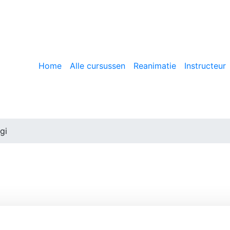
Home
Alle cursussen
Reanimatie
Instructeur
gi
n bespreken? Neem contact met ons op voor meer