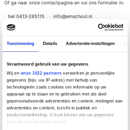
Of ga naar onze contactpagina en vul ons formulier in.
bel 0413-265115
info@emschool.nl
Vraag offerte aan
Directe links
Toestemming
Details
Advertentie-instellingen
Ov
Alle cursussen
Cursus agenda
Algemene voorwaarden
Verantwoord gebruik van uw gegevens
Meer informatie
Wij en
onze 1022 partners
verwerken je persoonlijke
gegevens (bijv. uw IP-adres) met behulp van
Nieuws
technologieën zoals cookies om informatie op uw
Incompany training
apparaat op te slaan en te gebruiken met als doel
gepersonaliseerde advertenties en content, metingen aan
Contact informatie
advertenties en content, inzicht in publiek en
productontwikkeling. U kunt kiezen wie uw gegevens
Loopkantstraat 2-E
gebruikt en met welke doelen.
5405 NB UDEN
Tel:
0413-265115